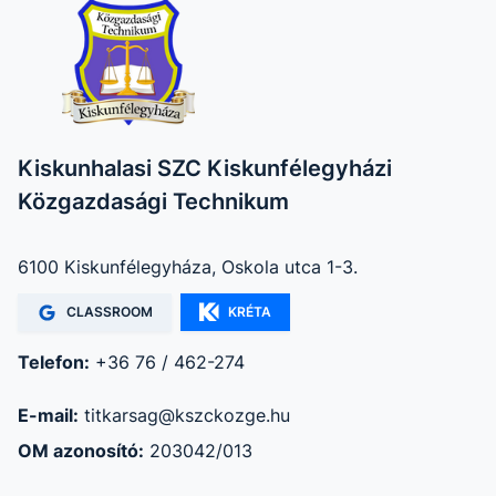
Kiskunhalasi SZC Kiskunfélegyházi
Közgazdasági Technikum
6100 Kiskunfélegyháza, Oskola utca 1-3.
CLASSROOM
KRÉTA
Telefon:
+36 76 / 462-274
E-mail:
titkarsag@kszckozge.hu
OM azonosító:
203042/013