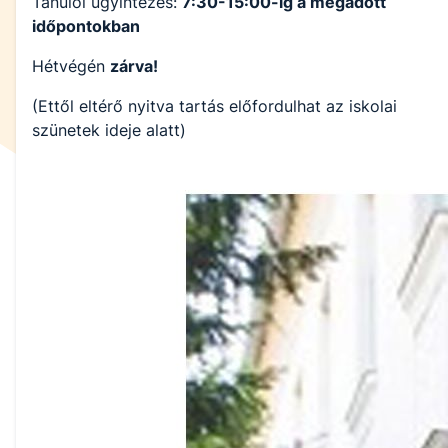
Tanulói ügyintézés:
7:30-15:00-ig a megadott
időpontokban
Hétvégén
zárva!
(Ettől eltérő nyitva tartás előfordulhat az iskolai
szünetek ideje alatt)