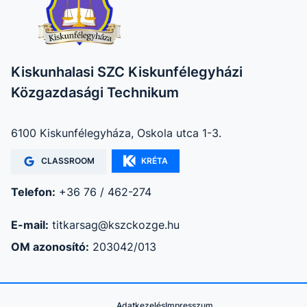
Kiskunhalasi SZC Kiskunfélegyházi
Közgazdasági Technikum
6100 Kiskunfélegyháza, Oskola utca 1-3.
CLASSROOM
KRÉTA
Telefon:
+36 76 / 462-274
E-mail:
titkarsag@kszckozge.hu
OM azonosító:
203042/013
Adatkezelés
Impresszum